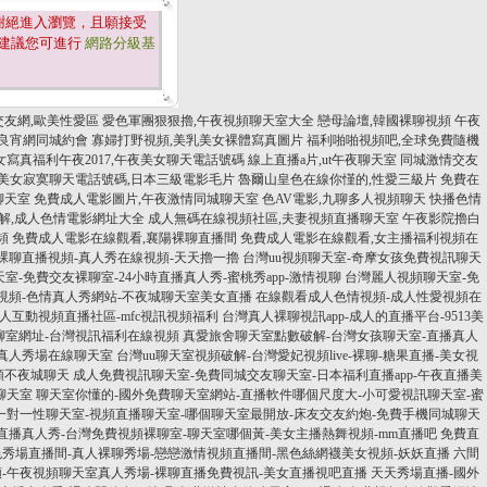
謝絕進入瀏覽，且願接受
建議您可進行
網路分級基
交友網,歐美性愛區
愛色軍團狠狠擼,午夜視頻聊天室大全
戀母論壇,韓國裸聊視頻
午夜
夜良宵網同城約會
寡婦打野視頻,美乳美女裸體寫真圖片
福利啪啪視頻吧,全球免費隨機
女寫真福利午夜2017,午夜美女聊天電話號碼
線上直播a片,ut午夜聊天室
同城激情交友
美女寂寞聊天電話號碼,日本三級電影毛片
魯爾山皇色在線你慬的,性愛三級片
免費在
聊天室
免費成人電影圖片,午夜激情同城聊天室
色AV電影,九聊多人視頻聊天
快播色情
破解,成人色情電影網址大全
成人無碼在線視頻社區,夫妻視頻直播聊天室
午夜影院擼白
頻
免費成人電影在線觀看,襄陽裸聊直播間
免費成人電影在線觀看,女主播福利視頻在
裸聊直播視頻-真人秀在線視頻-天天擼一擼
台灣uu視頻聊天室-奇摩女孩免費視訊聊天
室-免費交友裸聊室-24小時直播真人秀-蜜桃秀app-激情視聊
台灣麗人視頻聊天室-免
禁視頻-色情真人秀網站-不夜城聊天室美女直播
在線觀看成人色情視頻-成人性愛視頻在
人互動視頻直播社區-mfc視訊視頻福利
台灣真人裸聊視訊app-成人的直播平台-9513美
聊室網址-台灣視訊福利在線視頻
真愛旅舍聊天室點數破解-台灣女孩聊天室-直播真人
-真人秀場在線聊天室
台灣uu聊天室視頻破解-台灣愛妃視頻live-裸聊-糖果直播-美女視
視頻不夜城聊天
成人免費視訊聊天室-免費同城交友聊天室-日本福利直播app-午夜直播美
聊天室
聊天室你懂的-國外免費聊天室網站-直播軟件哪個尺度大-小可愛視訊聊天室-蜜
一對一性聊天室-視頻直播聊天室-哪個聊天室最開放-床友交友約炮-免費手機同城聊天
直播真人秀-台灣免費視頻裸聊室-聊天室哪個黃-美女主播熱舞視頻-mm直播吧
免費直
色秀場直播間-真人裸聊秀場-戀戀激情視頻直播間-黑色絲網襪美女視頻-妖妖直播
六間
視頻-午夜視頻聊天室真人秀場-裸聊直播免費視訊-美女直播視吧直播
天天秀場直播-國外