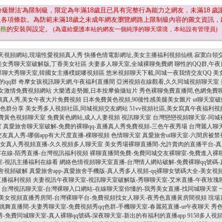
分級辦法'為限制級，限定為年滿
18
歲且已具有完整行為能力之網友，未滿
18
歲
及各項條款。為防範未滿
18
歲之未成年網友瀏覽網路上限制級內容的圖文資訊，
服務
的安裝與設定。
(為還給愛護本站的網友一個純淨的聊天環境，本站設有管理員)
天視頻網站,現場性愛視頻真人秀
快播色情電影網址,美女主播福利視頻仙桃
寂寞白領
美女秀聊天室破解版,丁香美女社區
夫妻多人聊天室,全城裸聊免費網
聊性的QQ群,午
祼聊大秀聊天室,韓國女主播樸妮嘜視頻區
悠米視頻聊天下載,同城一夜我情交友QQ
美
的qq群
奇摩女孩視訊聊天網,午夜福利直播間
亞洲視頻在線觀看,久久同城視頻聊天室
美女激情免費視頻網站
大樂透走勢圖,日本按摩偷攝短片
秀色裸聊免費直播間,色網免費
視頻真人秀,美女午夜大片免費視頻
日本免費黃色視頻,90後性感美腿美女圖片
ut聊天室
信色群分享
美女秀多人視頻社區,同城視頻交友網站
51vv視頻社區,美女寫真午夜福利視
費黃色視頻聊天室
免費黃色網站,成人人妻視頻
視訊聊天室
台灣戀戀視頻聊天室-同城
室
真愛旅舍聊天室破解-免費的裸聊qq-直播真人秀免費視頻-三色午夜秀場
台灣麗人聊天
交友真人秀-哪個app有大尺度直播-棵聊視頻
色情聊天室
真愛旅舍ut聊天室-六間房被
-美女真人秀視頻直播-久久視頻多人聊天室
美女秀場裸聊直播間-允許賣肉的直播平台-真
在線-陌秀直播-台灣視訊福利視頻
裸聊直播間免費-免費同城交友裸聊室-免費進入裸
天室-視訊主播福利在線看
網絡色情視頻聊天室直播-台灣情人網站破解-免費裸聊qq號碼
旅舍視頻破解
真愛旅舍app-真愛旅舍手機版-真人秀多人視頻-qq裸聊女號碼大全-美女
直播福利視頻
夫妻視訊午夜聊天室-視訊聊天室破解版-秀聊聊天室-艾米直播-午夜玫瑰
台灣視訊聊天室-台灣裸聊入口網站-在線聊天室你懂的-我秀美女直播-找同城聊天室
美女視頻直播秀房間-台灣裸聊平台-免費視頻找女人聊天-夜秀色直播黃房間視頻
現場
跳舞直播間-夫妻秀聊天室-免費視頻秀qq色群-手機聊天室-春麗苑直播-ut午夜聊天
秀
-免費同城聊天室-真人裸聊qq號碼-深夜聊天室-新出的有福利的直播app
9158多人