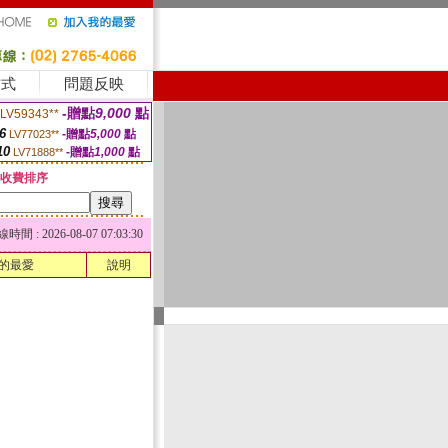
方式
問題反映
-贈點
9,000
點
LV59343**
6
-贈點
5,000
點
LV77023**
10
-贈點
1,000
點
LV71888**
收費排序
 : 2026-08-07 07:03:30
的最愛
說明