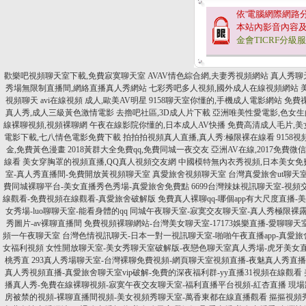
依'電腦網際網路
本站內影音內容
金會TICRF分級
歡樂吧視頻聊天室下載,免費寂寞聊天室
AVAV情色綜合網,夫妻秀視頻網站
真人秀聊
秀場無限制直播間,網絡直播真人秀網站
七彩秀吧多人視頻,國外成人在線視頻網站
視頻聊天
avi在線視頻 成人,歐美AV明星
9158聊天室你懂的,手機成人電影網站
免費
真人秀,成人三級黃色激情電影
去擼吧社區,3D成人片下載
亞洲唯美性愛電影,色女生
線裸聊視頻,視頻裸聊網
午夜在線影院你懂的,日本成人AV快播
免費高清成人毛片,
電影下載,七八情色電影免費下載
拍拍拍視頻真人直播,真人秀:極限裸在線看
9158
金,免費黃色漫畫
2018黃群大全免費qq,免費同城一夜交友
亞洲AV在線,2017免費微
線看
美女穿胸罩的視頻直播,QQ真人視頻交友網
中國模特無內衣秀視頻,日本美女免
室-真人秀直播間-免費開放黃視頻聊天室
真愛旅舍視頻聊天室
台灣真愛旅舍ut聊天
費同城裸聊平台-美女直播秀色秀場-真愛旅舍免費點
6699台灣辣妹視訊聊天室-視頻
線觀看-免費視頻在線觀看-真愛旅舍破解版
免費真人裸聊qq-哪個app有大尺度直播
女秀場-luo聊聊天室-能看身體的qq
同城午夜聊天室-寂寞交友聊天室-真人秀極限裸露
秀圖片-av裸聊直播間
免費視頻裸聊網站-台灣美女聊天室-17173娛樂直播-愛聊聊
頻一午夜聊天室
台灣色情視訊聊天-日本一對一視訊聊天室-啪啪午夜直播app-真愛
女福利視頻
女性開放聊天室-美女秀聊天室破解版-夜戀色聊天室真人秀場-虎牙美女
桃秀直
293真人秀場聊天室-台灣裸聊免費視頻-網頁聊天室視頻直播-夜魅真人秀直播
真人秀視頻直播-真愛旅舍聊天室vip破解-免費的深夜福利群-yy直播31視頻在線觀看
播真人秀-免費在線裸聊視頻-寂寞午夜交友聊天室-福利直播平台視頻-紅杏直播
現場
房被禁的視頻-裸聊直播間視頻-美女視頻秀聊天室-萬香東都在線直播觀看
摳摳視頻秀