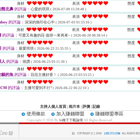
身材
表演
態度
的熊北鼻
的評論：
心愛的琪琪
( 2026-07-09 15:59:48 )
身材
表演
態度
hboy
的評論：
深深的烙印在心中
( 2026-07-03 01:53:16 )
身材
表演
態度
啊
的評論：
可愛又有趣的菈 值得一來再來~
( 2026-06-28 08:38:14 )
身材
表演
態度
哥
的評論：
最愛琪琪
( 2026-06-23 21:35:35 )
身材
表演
態度
屌人
的評論：
很讚
( 2026-06-23 05:11:30 )
身材
表演
態度
吃貓的魚
的評論：
菈菈主播好香！
( 2026-06-23 03:53:25 )
身材
表演
態度
CCM
的評論：
主播可愛到不行?
( 2026-06-22 06:22:10 )
主持人個人首頁
|
相片本
|
評價
|
記錄
使用條款
加入賺錢聯盟
賺錢聯盟專區
Copyright © 2026 By
bt種子下載論壇
All Rights Reserved.