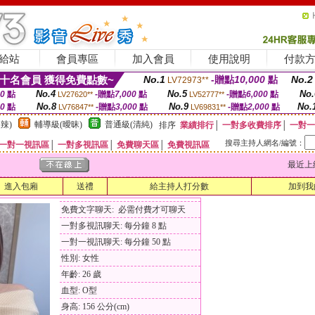
給站
會員專區
加入會員
使用說明
付款
十名會員 獲得免費點數~
No.1
-贈點
10,000
點
No.2
LV72973**
No.4
No.5
No.
00
點
-贈點
7,000
點
-贈點
6,000
點
LV27620**
LV52777**
No.8
No.9
No.
00
點
-贈點
3,000
點
-贈點
2,000
點
LV76847**
LV69831**
辣)
輔導級(曖昧)
普通級(清純)
排序
業績排行
│
一對多收費排序
│
一對一
搜尋主持人網名/編號：
一對一視訊區
│
一對多視訊區
│
免費聊天區
│
免費視訊區
最近上線時間
進入包廂
送禮
給主持人打分數
加到我
免費文字聊天: 必需付費才可聊天
一對多視訊聊天: 每分鐘 8 點
一對一視訊聊天: 每分鐘 50 點
性別: 女性
年齡: 26 歲
血型: O型
身高: 156 公分(cm)