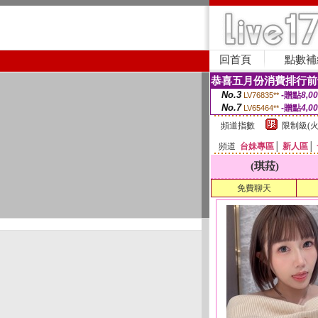
回首頁
點數補
恭喜五月份消費排行前
No.3
-贈點
8,0
LV76835**
No.7
-贈點
4,0
LV65464**
頻道指數
限制級(火
頻道
台妹專區
│
新人區
│
(琪菈)
免費聊天