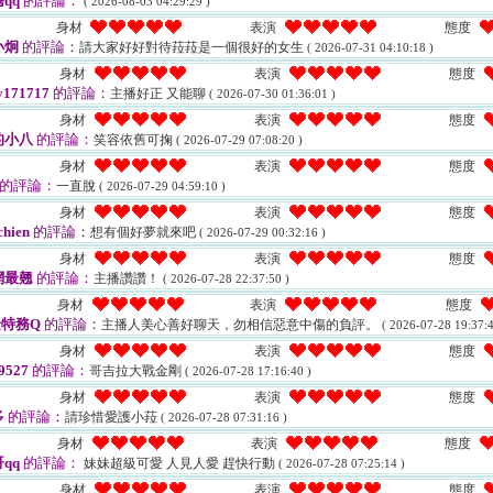
qq
的評論：
( 2026-08-03 04:29:29 )
身材
表演
態度
小炯
的評論：
請大家好好對待菈菈是一個很好的女生
( 2026-07-31 04:10:18 )
身材
表演
態度
y171717
的評論：
主播好正 又能聊
( 2026-07-30 01:36:01 )
身材
表演
態度
的小八
的評論：
笑容依舊可掬
( 2026-07-29 07:08:20 )
身材
表演
態度
的評論：
一直脫
( 2026-07-29 04:59:10 )
身材
表演
態度
chien
的評論：
想有個好夢就來吧
( 2026-07-29 00:32:16 )
身材
表演
態度
網最翹
的評論：
主播讚讚！
( 2026-07-28 22:37:50 )
身材
表演
態度
特務Q
的評論：
主播人美心善好聊天，勿相信惡意中傷的負評。
( 2026-07-28 19:37:4
身材
表演
態度
9527
的評論：
哥吉拉大戰金剛
( 2026-07-28 17:16:40 )
身材
表演
態度
多
的評論：
請珍惜愛護小菈
( 2026-07-28 07:31:16 )
身材
表演
態度
qq
的評論：
妹妹超級可愛 人見人愛 趕快行動
( 2026-07-28 07:25:14 )
身材
表演
態度