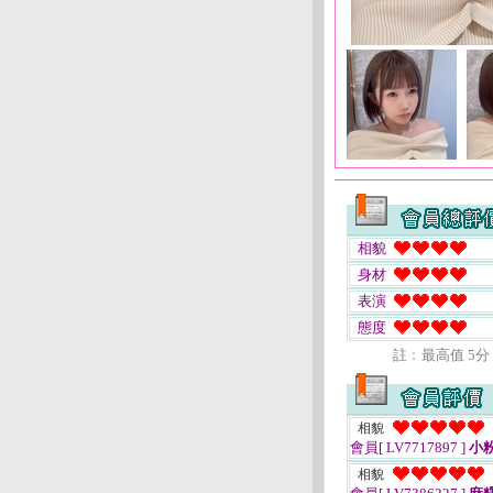
相貌
身材
表演
態度
註﹕最高值 5分
相貌
會員[ LV7717897 ]
小
相貌