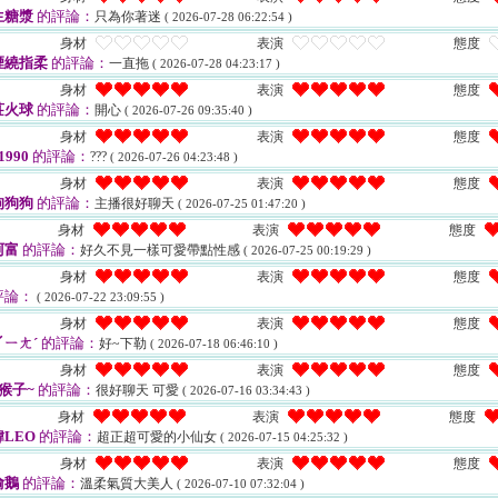
生糖漿
的評論：
只為你著迷
( 2026-07-28 06:22:54 )
身材
表演
態度
煙繞指柔
的評論：
一直拖
( 2026-07-28 04:23:17 )
身材
表演
態度
莊火球
的評論：
開心
( 2026-07-26 09:35:40 )
身材
表演
態度
1990
的評論：
???
( 2026-07-26 04:23:48 )
身材
表演
態度
狗狗狗
的評論：
主播很好聊天
( 2026-07-25 01:47:20 )
身材
表演
態度
阿富
的評論：
好久不見一樣可愛帶點性感
( 2026-07-25 00:19:29 )
身材
表演
態度
評論：
( 2026-07-22 23:09:55 )
身材
表演
態度
ㄧㄤˊ
的評論：
好~下勒
( 2026-07-18 06:46:10 )
身材
表演
態度
猴子~
的評論：
很好聊天 可愛
( 2026-07-16 03:34:43 )
身材
表演
態度
LEO
的評論：
超正超可愛的小仙女
( 2026-07-15 04:25:32 )
身材
表演
態度
偷鵝
的評論：
溫柔氣質大美人
( 2026-07-10 07:32:04 )